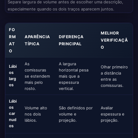
Separe largura de volume antes de escolher uma descrição,
especialmente quando os dois traços aparecem juntos.
FO
MELHOR
RM
APARÊNCIA
DIFERENÇA
VERIFICAÇÃ
AT
TÍPICA
PRINCIPAL
O
O
As
A largura
Lábi
Olhar primeiro
comissuras
horizontal pesa
os
a distância
se estendem
mais que a
larg
entre as
mais pelo
espessura
os
comissuras.
rosto.
vertical.
Lábi
os
Volume alto
São definidos por
Avaliar
car
nos dois
volume e
espessura e
nud
lábios.
projeção.
projeção.
os