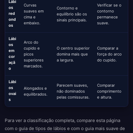
Lábi
Curvas
Verificar se o
os
Contorno e
suaves em
contorno
red
equilíbrio são os
cima e
permanece
ond
sinais principais.
embaixo.
suave.
os
Lábi
Arco do
os
cupido e
O centro superior
Comparar a
em
picos
domina mais que
força do arco
cor
superiores
a largura.
do cupido.
açã
marcados.
o
Lábi
Parecem suaves,
Comparar
os
Alongados e
não dominados
comprimento
ovai
equilibrados.
pelas comissuras.
e altura.
s
Para ver a classificação completa, compare esta página
com o
guia de tipos de lábios
e com o guia mais suave de