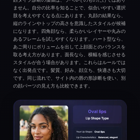
ません。自分の比率を知ることで、似合いやすい選択
肢を考えやすくなる点にあります。丸顔の結果なら、
縦のラインやトップの高さを意識したスタイルが候補
になります。四角顔なら、柔らかいレイヤーや丸みの
あるフレームを試しやすくなります。ハート型なら、
あご周りにボリュームを出して上顔面とのバランスを
取る考え方があります。面長なら、横幅を感じさせる
スタイルが合う場合があります。これらはルールでは
なく出発点です。髪質、好み、顔立ち、快適さも大切
です。同じ流れで、サイト内の唇の形診断を使い、別
の顔パーツの見え方も比較できます。