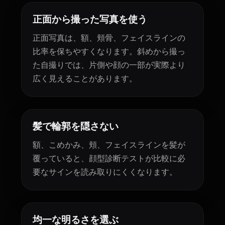
正面から撮った写真を使う
正面写真は、額、頬骨、フェイスラインの
比率を保ちやすくなります。斜めから撮っ
た自撮りでは、片側や顔の一部が実際より
広く見えることがあります。
髪で輪郭を隠さない
額、こめかみ、頬、フェイスラインを髪が
覆っていると、顔型診断テストが比較に必
要なサインを読み取りにくくなります。
均一な明るさを選ぶ