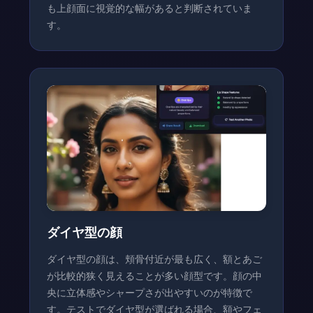
も上顔面に視覚的な幅があると判断されていま
す。
ダイヤ型の顔
ダイヤ型の顔は、頬骨付近が最も広く、額とあご
が比較的狭く見えることが多い顔型です。顔の中
央に立体感やシャープさが出やすいのが特徴で
す。テストでダイヤ型が選ばれる場合、額やフェ