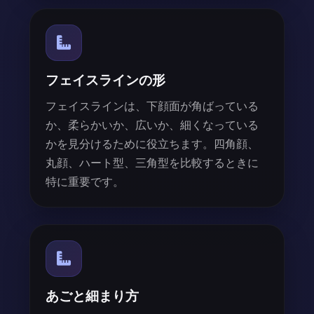
フェイスラインの形
フェイスラインは、下顔面が角ばっている
か、柔らかいか、広いか、細くなっている
かを見分けるために役立ちます。四角顔、
丸顔、ハート型、三角型を比較するときに
特に重要です。
あごと細まり方