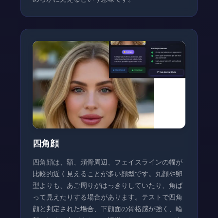
四角顔
四角顔は、額、頬骨周辺、フェイスラインの幅が
比較的近く見えることが多い顔型です。丸顔や卵
型よりも、あご周りがはっきりしていたり、角ば
って見えたりする場合があります。テストで四角
顔と判定された場合、下顔面の骨格感が強く、輪