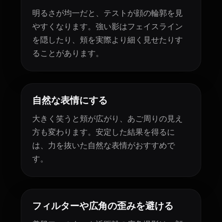
明るさが均一だと、テストが顔の輪郭を見
やすくなります。強い影はフェイスライン
を隠したり、頬を実際より細く見せたりす
ることがあります。
自然な表情にする
大きく笑うと頬が広がり、あご周りの見え
方も変わります。安定した結果を得るに
は、力を抜いた自然な表情がおすすめで
す。
フィルターや広角の歪みを避ける