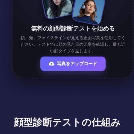
無料の顔型診断テストを始める
額、頬、フェイスラインが見える正面写真を使用してく
ださい。テストでは顔の見た目の比率を確認し、最も近
い顔タイプを返します。
写真をアップロード
顔型診断テストの仕組み