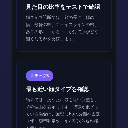
見た目の比率をテストで確認
顔タイプ診断では、顔の長さ、額の
幅、頬骨の幅、フェイスラインの幅、
あごの形、上から下にかけて顔がどう
細くなるかを比較します。
ステップ3
最も近い顔タイプを確認
結果では、あなたに最も近い顔型と、
その理由を表示します。特徴が混ざっ
ている場合は、無理に1つの分類へ固定
せず、顔型判定ツールが副次的な特徴