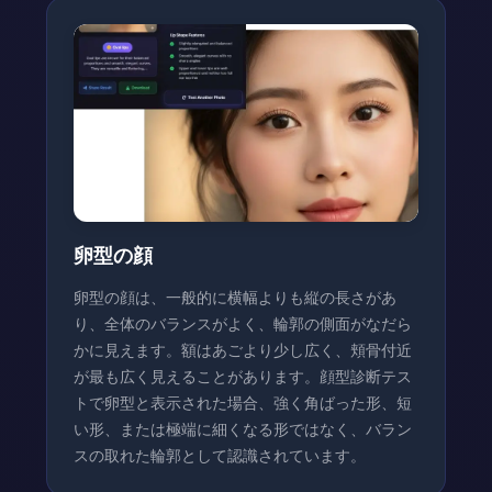
卵型の顔
卵型の顔は、一般的に横幅よりも縦の長さがあ
り、全体のバランスがよく、輪郭の側面がなだら
かに見えます。額はあごより少し広く、頬骨付近
が最も広く見えることがあります。顔型診断テス
トで卵型と表示された場合、強く角ばった形、短
い形、または極端に細くなる形ではなく、バラン
スの取れた輪郭として認識されています。