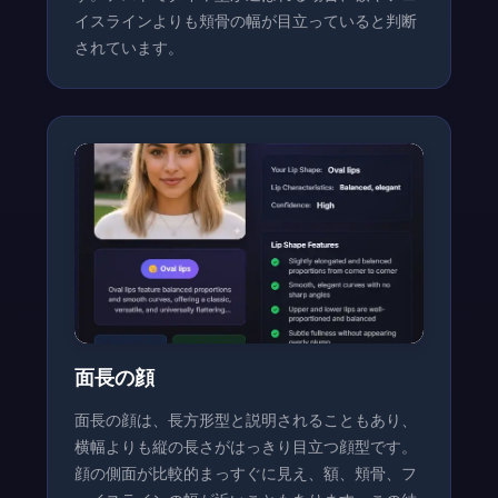
イスラインよりも頬骨の幅が目立っていると判断
されています。
面長の顔
面長の顔は、長方形型と説明されることもあり、
横幅よりも縦の長さがはっきり目立つ顔型です。
顔の側面が比較的まっすぐに見え、額、頬骨、フ