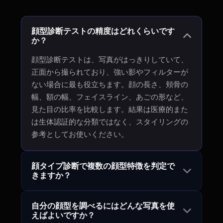
顔型診断テストの精度はどれくらいです
か？
顔型診断テストは、写真がはっきりしていて、
正面から撮られており、強い影やフィルターが
ない場合に最も役立ちます。顔の長さ、頬骨の
幅、額の幅、フェイスライン、あごの形など、
見た目の比率を比較します。結果は医療的また
は生体認証的な分類ではなく、スタイリングの
参考としてお使いください。
顔タイプ診断で複数の顔型特徴を判定で
きますか？
自分の顔型を調べるにはどんな写真を使
えばよいですか？