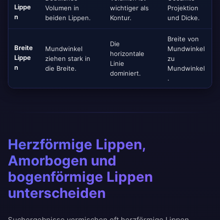
Lippe
Volumen in
wichtiger als
Projektion
n
beiden Lippen.
Kontur.
und Dicke.
Breite von
Die
Breite
Mundwinkel
Mundwinkel
horizontale
Lippe
ziehen stark in
zu
Linie
n
die Breite.
Mundwinkel
dominiert.
.
Herzförmige Lippen,
Amorbogen und
bogenförmige Lippen
unterscheiden
Suchergebnisse vermischen oft herzförmige Lippen,