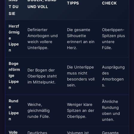
TIPPS
CHECK
T DU
UND VOLL
SIE
Herzf
Definierter
Die gesamte
Oberlippen-
örmig
Amorbogen und
Silhouette
Spitzen plus
e
weich vollere
erinnert an ein
untere
Lippe
Unterlippe.
Herz.
Fülle.
n
Boge
Die Unterlippe
Ausprägung
nförm
Der Bogen der
muss nicht
des
ige
Oberlippe steht
besonders voll
Amorbogen
Lippe
im Mittelpunkt.
sein.
s.
n
Rund
Ähnliche
Weiche,
Weniger klare
e
Rundung
gleichmäßig
Spitzen an der
Lippe
oben und
runde Fülle.
Oberlippe.
n
unten.
Volle
Deutliches
Volumen ist
Gesamte