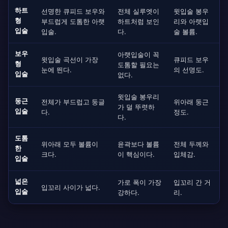
하트
선명한 큐피드 보우와
전체 실루엣이
윗입술 봉우
형
부드럽게 도톰한 아랫
하트처럼 보인
리와 아랫입
입술
입술.
다.
술 볼륨.
보우
아랫입술이 꼭
윗입술 곡선이 가장
큐피드 보우
형
도톰할 필요는
눈에 띈다.
의 선명도.
입술
없다.
윗입술 봉우리
둥근
전체가 부드럽고 둥글
위아래 둥근
가 덜 뚜렷하
입술
다.
정도.
다.
도톰
위아래 모두 볼륨이
윤곽보다 볼륨
전체 두께와
한
크다.
이 핵심이다.
입체감.
입술
넓은
가로 폭이 가장
입꼬리 간 거
입꼬리 사이가 넓다.
입술
강하다.
리.