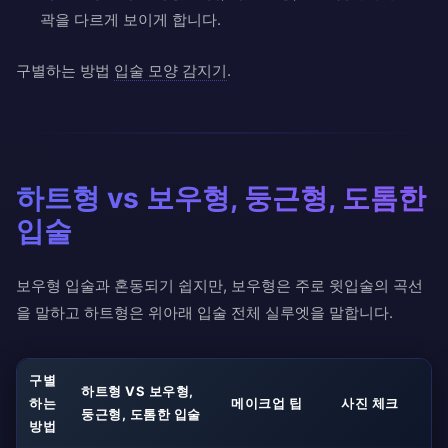
곽을 다르게 보이게 합니다.
구별하는 방법
입술 모양 감지기
.
하트형 vs 보우형, 둥근형, 도톰한
입술
보우형 입술과 혼동되기 쉽지만, 보우형은 주로 윗입술의 곡선
을 말하고 하트형은 위아래 입술 전체 실루엣을 말합니다.
구별
하트형 VS 보우형,
하는
메이크업 팁
사진 체크
둥근형, 도톰한 입술
방법