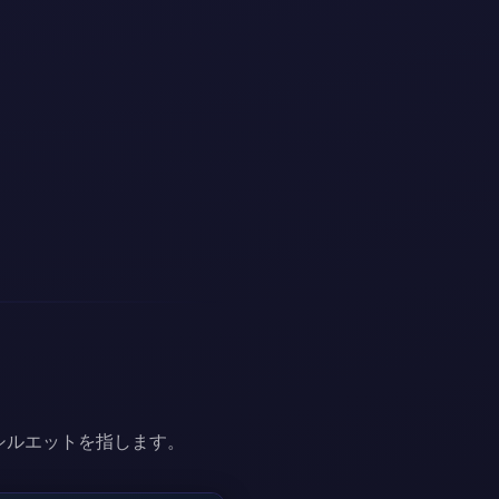
。
。
シルエットを指します。