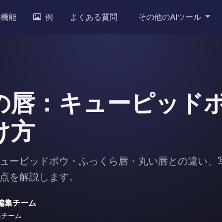
機能
例
よくある質問
その他のAIツール
の唇：キューピッド
け方
ューピッドボウ・ふっくら唇・丸い唇との違い、
点を解説します。
or 編集チーム
 編集チーム