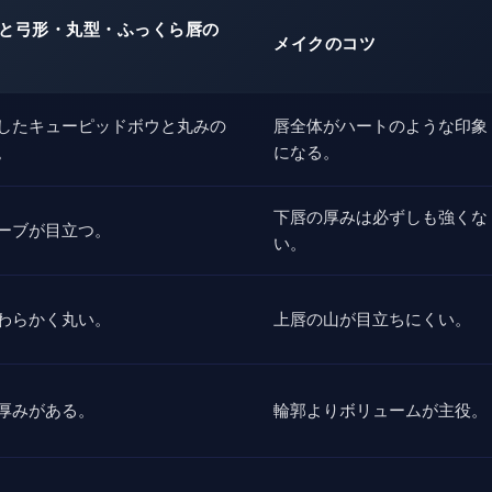
と弓形・丸型・ふっくら唇の
メイクのコツ
したキューピッドボウと丸みの
唇全体がハートのような印象
。
になる。
下唇の厚みは必ずしも強くな
ーブが目立つ。
い。
わらかく丸い。
上唇の山が目立ちにくい。
厚みがある。
輪郭よりボリュームが主役。