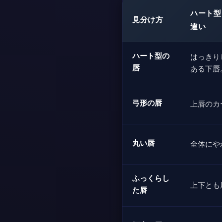
ハート型
見分け方
違い
ハート型の
はっきり
唇
ある下唇
弓形の唇
上唇のカ
丸い唇
全体にや
ふっくらし
上下とも
た唇