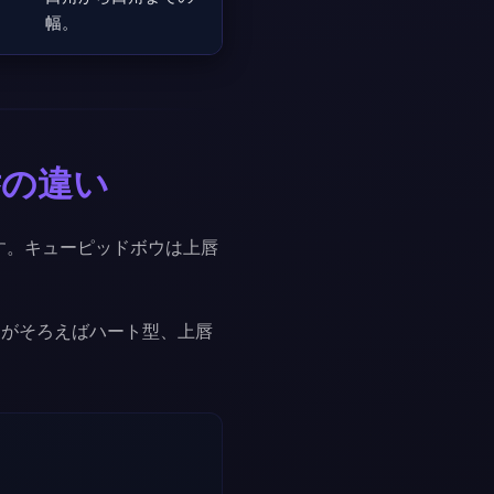
幅。
唇の違い
す。キューピッドボウは上唇
スがそろえばハート型、上唇