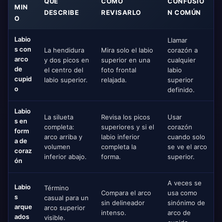
QUÉ
CÓMO
CONFUSIÓ
MIN
DESCRIBE
REVISARLO
N COMÚN
O
Labio
Llamar
s con
La hendidura
Mira solo el labio
corazón a
arco
y dos picos en
superior en una
cualquier
de
el centro del
foto frontal
labio
cupid
labio superior.
relajada.
superior
o
definido.
Labio
La silueta
Revisa los picos
Usar
s en
completa:
superiores y si el
corazón
form
arco arriba y
labio inferior
cuando solo
a de
volumen
completa la
se ve el arco
coraz
inferior abajo.
forma.
superior.
ón
A veces se
Labio
Término
Compara el arco
usa como
s
casual para un
sin delineador
sinónimo de
arque
arco superior
intenso.
arco de
ados
visible.