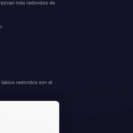
arezcan más redondos de
r
.
s labios redondos son el