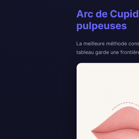
Arc de Cupid
pulpeuses
La meilleure méthode consi
tableau garde une frontièr