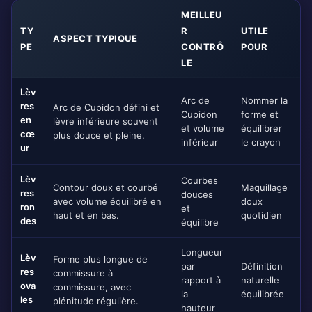
MEILLEU
TY
R
UTILE
ASPECT TYPIQUE
PE
CONTRÔ
POUR
LE
Lèv
Arc de
Nommer la
res
Arc de Cupidon défini et
Cupidon
forme et
en
lèvre inférieure souvent
et volume
équilibrer
cœ
plus douce et pleine.
inférieur
le crayon
ur
Lèv
Courbes
Contour doux et courbé
Maquillage
res
douces
avec volume équilibré en
doux
ron
et
haut et en bas.
quotidien
des
équilibre
Longueur
Lèv
Forme plus longue de
par
Définition
res
commissure à
rapport à
naturelle
ova
commissure, avec
la
équilibrée
les
plénitude régulière.
hauteur