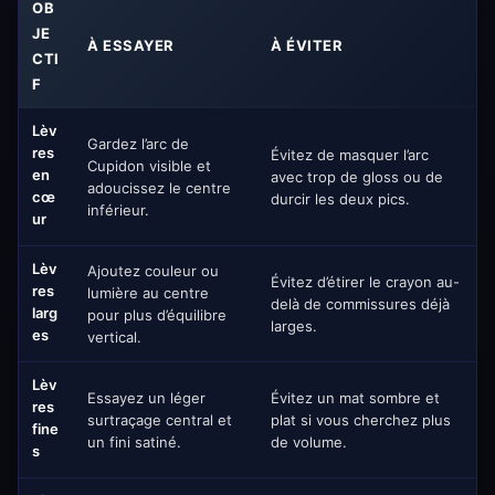
OB
JE
À ESSAYER
À ÉVITER
CTI
F
Lèv
Gardez l’arc de
res
Évitez de masquer l’arc
Cupidon visible et
en
avec trop de gloss ou de
adoucissez le centre
cœ
durcir les deux pics.
inférieur.
ur
Lèv
Ajoutez couleur ou
Évitez d’étirer le crayon au-
res
lumière au centre
delà de commissures déjà
larg
pour plus d’équilibre
larges.
es
vertical.
Lèv
Essayez un léger
Évitez un mat sombre et
res
surtraçage central et
plat si vous cherchez plus
fine
un fini satiné.
de volume.
s