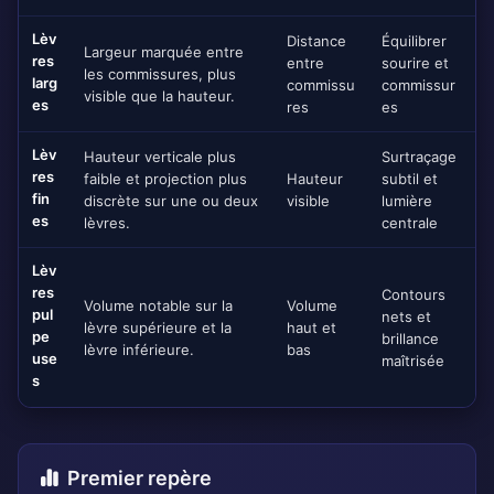
Lèv
Distance
Équilibrer
Largeur marquée entre
res
entre
sourire et
les commissures, plus
larg
commissu
commissur
visible que la hauteur.
es
res
es
Lèv
Hauteur verticale plus
Surtraçage
res
faible et projection plus
Hauteur
subtil et
fin
discrète sur une ou deux
visible
lumière
es
lèvres.
centrale
Lèv
res
Contours
Volume notable sur la
Volume
pul
nets et
lèvre supérieure et la
haut et
pe
brillance
lèvre inférieure.
bas
use
maîtrisée
s
Premier repère