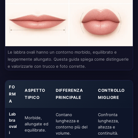
Le labbra ovali hanno un contorno morbido, equilibrato e
leggermente allungato. Questa guida spiega come distinguerle
e valorizzarle con trucco e foto corrette.
FO
ASPETTO
DIFFERENZA
CONTROLLO
RM
TIPICO
PRINCIPALE
MIGLIORE
A
Lab
Contano
Confronta
Morbide,
bra
lunghezza e
lunghezza,
allungate ed
oval
contorno più del
altezza e
equilibrate.
i
volume.
continuità.