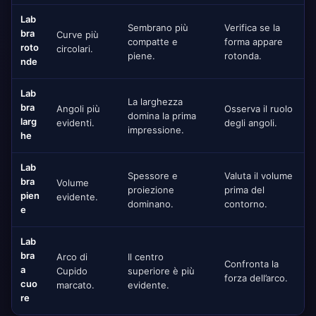
Lab
Sembrano più
Verifica se la
bra
Curve più
compatte e
forma appare
roto
circolari.
piene.
rotonda.
nde
Lab
La larghezza
bra
Angoli più
Osserva il ruolo
domina la prima
larg
evidenti.
degli angoli.
impressione.
he
Lab
Spessore e
Valuta il volume
bra
Volume
proiezione
prima del
pien
evidente.
dominano.
contorno.
e
Lab
bra
Arco di
Il centro
Confronta la
a
Cupido
superiore è più
forza dell’arco.
cuo
marcato.
evidente.
re