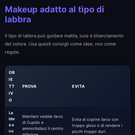
Makeup adatto al tipo di
labbra
Il tipo di labbra può guidare matita, luce e bilanciamento
del colore. Usa questi consigli come idee, non come
regole.
OB
IE
TT
PROVA
EVITA
IV
O
La
Mantieni visibile l’arco
bbr
Evita di coprire l’arco con
di Cupido e
a a
troppo gloss o di rendere i
ammorbidisci il centro
cu
picchi troppo duri.
inferiore.