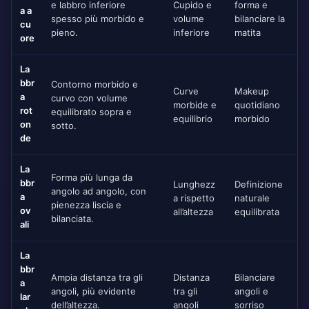
e labbro inferiore
Cupido e
forma e
a a
spesso più morbido e
volume
bilanciare la
cu
pieno.
inferiore
matita
ore
La
bbr
Contorno morbido e
Curve
Makeup
a
curvo con volume
morbide e
quotidiano
rot
equilibrato sopra e
equilibrio
morbido
on
sotto.
de
La
Forma più lunga da
bbr
Lunghezz
Definizione
angolo ad angolo, con
a
a rispetto
naturale
pienezza liscia e
ov
all’altezza
equilibrata
bilanciata.
ali
La
bbr
Ampia distanza tra gli
Distanza
Bilanciare
a
angoli, più evidente
tra gli
angoli e
lar
dell’altezza.
angoli
sorriso