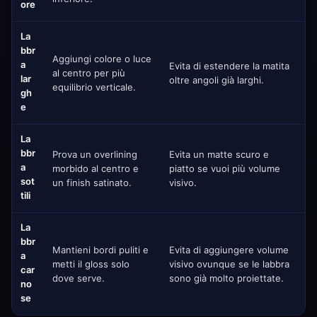
ore
La
bbr
Aggiungi colore o luce
a
Evita di estendere la matita
al centro per più
lar
oltre angoli già larghi.
equilibrio verticale.
gh
e
La
bbr
Prova un overlining
Evita un matte scuro e
a
morbido al centro e
piatto se vuoi più volume
sot
un finish satinato.
visivo.
tili
La
bbr
Mantieni bordi puliti e
Evita di aggiungere volume
a
metti il gloss solo
visivo ovunque se le labbra
car
dove serve.
sono già molto proiettate.
no
se