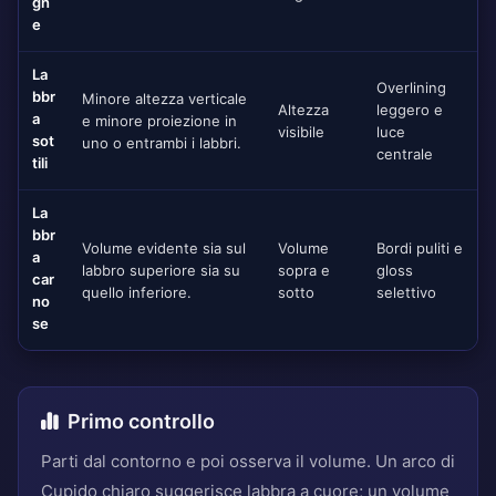
gh
e
La
Overlining
bbr
Minore altezza verticale
Altezza
leggero e
a
e minore proiezione in
visibile
luce
sot
uno o entrambi i labbri.
centrale
tili
La
bbr
Volume evidente sia sul
Volume
Bordi puliti e
a
labbro superiore sia su
sopra e
gloss
car
quello inferiore.
sotto
selettivo
no
se
Primo controllo
Parti dal contorno e poi osserva il volume. Un arco di
Cupido chiaro suggerisce labbra a cuore; un volume