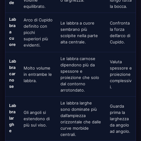
volume
o larghezza.
lungo tutta
de
equilibrato.
la bocca.
Lab
Arco di Cupido
Le labbra a cuore
Confronta
bra
definito con
sembrano più
la forza
a
picchi
scolpite nella parte
dell’arco di
cu
superiori più
alta centrale.
Cupido.
ore
evidenti.
Le labbra carnose
Lab
Valuta
dipendono più da
bra
Molto volume
spessore e
spessore e
car
in entrambe le
proiezione
proiezione che solo
no
labbra.
complessiv
dal contorno
se
i.
arrotondato.
Le labbra larghe
Lab
Guarda
sono dominate più
bra
Gli angoli si
prima la
dall’ampiezza
lar
estendono di
larghezza
orizzontale che dalle
gh
più sul viso.
da angolo
curve morbide
e
ad angolo.
centrali.