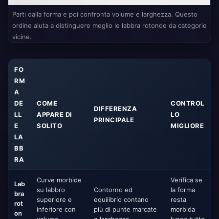
Parti dalla forma e poi confronta volume e larghezza. Questo
ordine aiuta a distinguere meglio le labbra rotonde da categorie
vicine.
FO
RM
A
DE
COME
CONTROL
DIFFERENZA
LL
APPARE DI
LO
PRINCIPALE
E
SOLITO
MIGLIORE
LA
BB
RA
Curve morbide
Verifica se
Lab
su labbro
Contorno ed
la forma
bra
superiore e
equilibrio contano
resta
rot
inferiore con
più di punte marcate
morbida
on