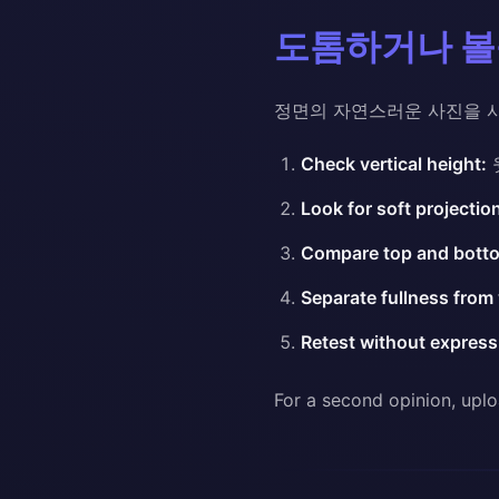
도톰하거나 볼
정면의 자연스러운 사진을 사
Check vertical height:
Look for soft projectio
Compare top and botto
Separate fullness from
Retest without express
For a second opinion, uplo