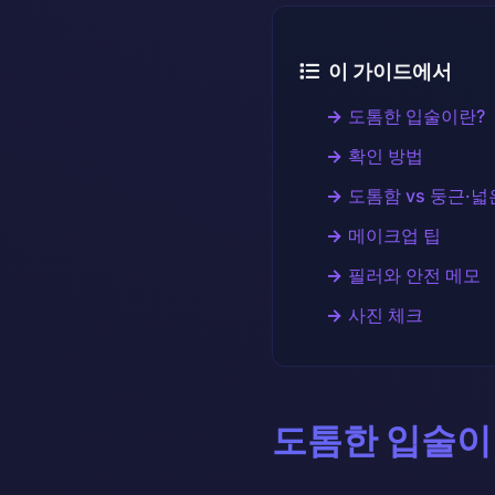
이 가이드에서
도톰한 입술이란?
확인 방법
도톰함 vs 둥근·넓
메이크업 팁
필러와 안전 메모
사진 체크
도톰한 입술이