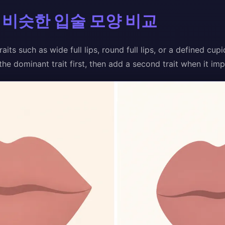
 비슷한 입술 모양 비교
ts such as wide full lips, round full lips, or a defined cupi
the dominant trait first, then add a second trait when it im