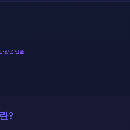
은·얇은 입술
란?