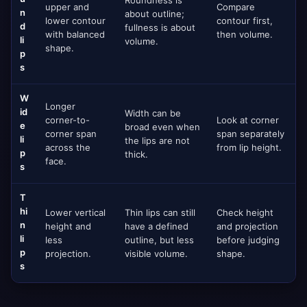
Roundness is
upper and
Compare
n
about outline;
lower contour
contour first,
d
fullness is about
with balanced
then volume.
li
volume.
shape.
p
s
W
Longer
id
Width can be
corner-to-
Look at corner
e
broad even when
corner span
span separately
li
the lips are not
across the
from lip height.
p
thick.
face.
s
T
hi
Lower vertical
Thin lips can still
Check height
n
height and
have a defined
and projection
li
less
outline, but less
before judging
p
projection.
visible volume.
shape.
s