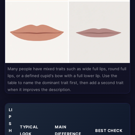
Many people have mixed traits such as wide full lips, round full
lips, or a defined cupid's bow with a full lower lip. Use the
table to name the dominant trait first, then add a second trait
when it improves the description.
LI
P
S
TYPICAL
MAIN
H
BEST CHECK
LOOK
DIFFERENCE