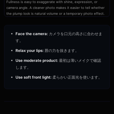
Fullness is easy to exaggerate with shine, expression, or
camera angle. A cleaner photo makes it easier to tell whether
the plump look is natural volume or a temporary photo effect.
Face the camera:
カメラを口元の高さに合わせま
す。
Relax your lips:
唇の力を抜きます。
Use moderate product:
最初は薄いメイクで確認
します。
Use soft front light:
柔らかい正面光を使います。