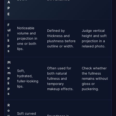
A
P
E
F
Noticeable
ul
Defined by
Judge vertical
volume and
l
thickness and
height and soft
projection in
li
plushness before
projection in a
one or both
p
outline or width.
relaxed photo.
lips.
s
Pl
u
Often used for
Check whether
Soft,
m
both natural
the fullness
hydrated,
p
fullness and
remains without
fuller-looking
li
temporary
gloss or
lips.
p
makeup effects.
puckering.
s
R
o
Soft curved
u