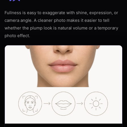
Fullness is easy to exaggerate with shine, expression, or
camera angle. A cleaner photo makes it easier to tell
whether the plump look is natural volume or a temporary
photo effect.