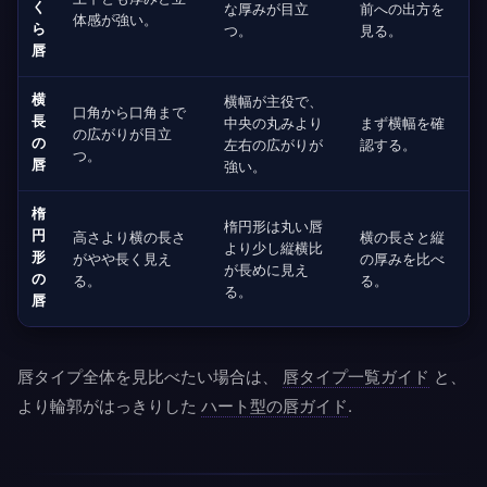
く
な厚みが目立
前への出方を
体感が強い。
ら
つ。
見る。
唇
横
横幅が主役で、
口角から口角まで
長
中央の丸みより
まず横幅を確
の広がりが目立
の
左右の広がりが
認する。
つ。
唇
強い。
楕
楕円形は丸い唇
円
高さより横の長さ
横の長さと縦
より少し縦横比
形
がやや長く見え
の厚みを比べ
が長めに見え
の
る。
る。
る。
唇
唇タイプ全体を見比べたい場合は、
唇タイプ一覧ガイド
と、
より輪郭がはっきりした
ハート型の唇ガイド
.