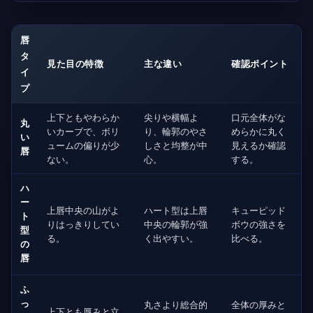
唇
タ
見た目の特徴
主な違い
確認ポイント
イ
プ
上下ともやわらか
尖りや横幅よ
口元全体がな
丸
いカーブで、ボリ
り、輪郭のやさ
めらかに丸く
い
ュームの偏りが少
しさと均整が中
見えるか確認
唇
ない。
心。
する。
ハ
ー
上唇中央の山がよ
ハート型は上唇
キューピッド
ト
りはっきりしてい
中央の輪郭が強
ボウの強さを
型
る。
く出やすい。
比べる。
の
唇
ふ
っ
丸さより総合的
全体の厚みと
上下とも厚みと立