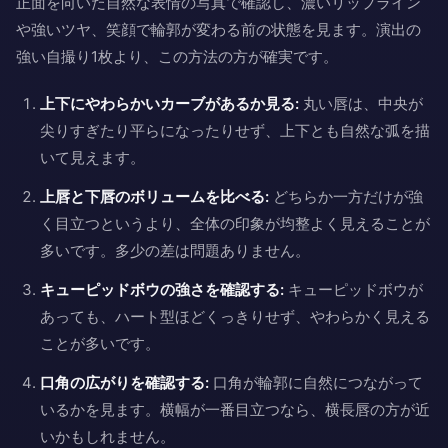
正面を向いた自然な表情の写真で確認し、濃いリップライン
や強いツヤ、笑顔で輪郭が変わる前の状態を見ます。演出の
強い自撮り1枚より、この方法の方が確実です。
上下にやわらかいカーブがあるか見る:
丸い唇は、中央が
尖りすぎたり平らになったりせず、上下とも自然な弧を描
いて見えます。
上唇と下唇のボリュームを比べる:
どちらか一方だけが強
く目立つというより、全体の印象が均整よく見えることが
多いです。多少の差は問題ありません。
キューピッドボウの強さを確認する:
キューピッドボウが
あっても、ハート型ほどくっきりせず、やわらかく見える
ことが多いです。
口角の広がりを確認する:
口角が輪郭に自然につながって
いるかを見ます。横幅が一番目立つなら、横長唇の方が近
いかもしれません。