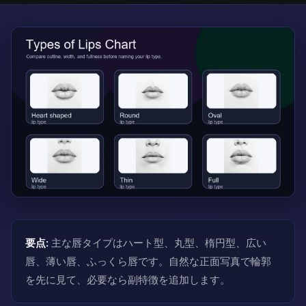
要点:
主な唇タイプはハート型、丸型、楕円型、広い
唇、薄い唇、ふっくら唇です。自然な正面写真で輪郭
を先に見て、必要なら副特徴を追加します。