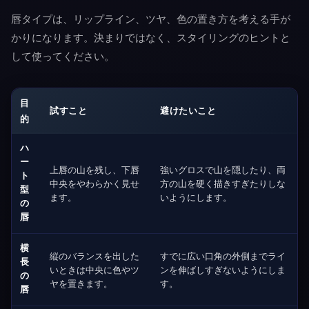
唇タイプは、リップライン、ツヤ、色の置き方を考える手が
かりになります。決まりではなく、スタイリングのヒントと
して使ってください。
目
試すこと
避けたいこと
的
ハ
ー
上唇の山を残し、下唇
強いグロスで山を隠したり、両
ト
中央をやわらかく見せ
方の山を硬く描きすぎたりしな
型
ます。
いようにします。
の
唇
横
縦のバランスを出した
すでに広い口角の外側までライ
長
いときは中央に色やツ
ンを伸ばしすぎないようにしま
の
ヤを置きます。
す。
唇