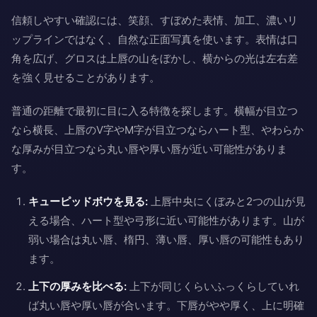
信頼しやすい確認には、笑顔、すぼめた表情、加工、濃いリ
ップラインではなく、自然な正面写真を使います。表情は口
角を広げ、グロスは上唇の山をぼかし、横からの光は左右差
を強く見せることがあります。
普通の距離で最初に目に入る特徴を探します。横幅が目立つ
なら横長、上唇のV字やM字が目立つならハート型、やわらか
な厚みが目立つなら丸い唇や厚い唇が近い可能性がありま
す。
キューピッドボウを見る:
上唇中央にくぼみと2つの山が見
える場合、ハート型や弓形に近い可能性があります。山が
弱い場合は丸い唇、楕円、薄い唇、厚い唇の可能性もあり
ます。
上下の厚みを比べる:
上下が同じくらいふっくらしていれ
ば丸い唇や厚い唇が合います。下唇がやや厚く、上に明確