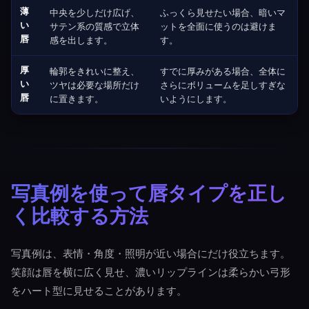
薄
中央を少しだけ広げ、
ふっくら見せたい場合、暗いマ
い
サテン系の質感で立体
ットを全面に使うのは避けま
唇
感を出します。
す。
厚
輪郭をきれいに整え、
すでに厚みがある場合、全体に
い
ツヤは必要な場所だけ
さらにボリュームを足しすぎな
唇
に置きます。
いようにします。
写真例を使って唇タイプを正し
く比較する方法
写真例は、表情・角度・照明が近い場合にだけ役立ちます。
笑顔は唇を横に広く見せ、濃いリップラインは柔らかい弓形
をハート型に見せることがあります。