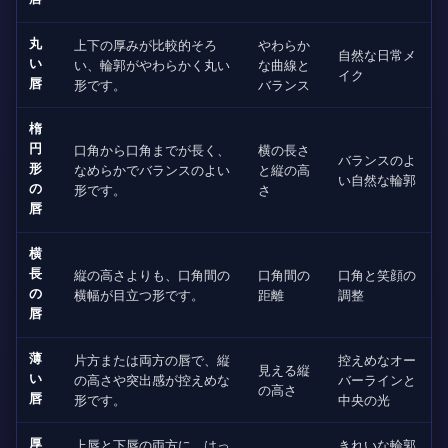
丸
上下の厚みが比較的そろ
やわらか
自然な日常メ
い
い、輪郭がやわらかく丸い
な曲線と
イク
唇
形です。
バランス
楕
円
口角から口角までが長く、
横の長さ
バランスのよ
形
なめらかでバランスのよい
と縦の高
い自然な輪郭
の
形です。
さ
唇
横
長
縦の高さよりも、口角間の
口角間の
口角と笑顔の
の
横幅が目立つ形です。
距離
調整
唇
薄
片方または両方の唇で、縦
控えめなオー
見える縦
い
の高さや突出感が控えめな
バーラインと
の高さ
唇
形です。
中央の光
厚
上唇と下唇の両方に、はっ
きれいな輪郭