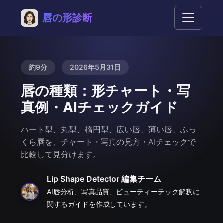
唇の形診断
約9分
2026年5月31日
唇の種類：形チャート・写
真例・AIチェックガイド
ハート型、丸型、楕円型、広い唇、薄い唇、ふっ
くら唇を、チャート・写真の見方・AIチェックで
比較して見分けます。
Lip Shape Detector 編集チーム
AI唇分析、写真品質、ビューティーテック解釈に
関するガイドを作成しています。