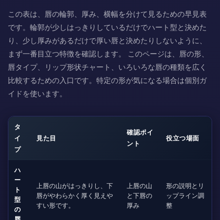
この表は、唇の輪郭、厚み、横幅を分けて見るための早見表
です。輪郭が少しはっきりしているだけでハート型と決めた
り、少し厚みがあるだけで厚い唇と決めたりしないように、
まず一番目立つ特徴を確認します。 このページは、唇の形、
唇タイプ、リップ形状チャート、いろいろな唇の種類を広く
比較するための入口です。特定の形が気になる場合は個別ガ
イドを使います。
タ
確認ポイ
イ
見た目
役立つ場面
ント
プ
ハ
ー
上唇の山がはっきりし、下
上唇の山
形の説明とリ
ト
唇がやわらかく厚く見えや
と下唇の
ップライン調
型
すい形です。
厚み
整
の
唇