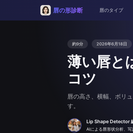
唇の形診断
唇のタイプ
約9分
2026年6月18日
薄い唇と
コツ
唇の高さ、横幅、ボリュ
す。
Lip Shape Detect
AIによる唇形状分析、