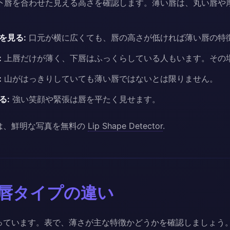
下唇を合わせた見える高さを確認します。薄い唇は、丸い唇や
を見る:
口元が横に広くても、唇の高さが低ければ薄い唇の特
:
上唇だけが薄く、下唇はふっくらしている人もいます。その
:
山がはっきりしていても薄い唇ではないとは限りません。
る:
強い笑顔や緊張は唇を平たく見せます。
は、鮮明な写真を無料の
Lip Shape Detector
.
唇タイプの違い
っています。表で、薄さが主な特徴かどうかを確認しましょう