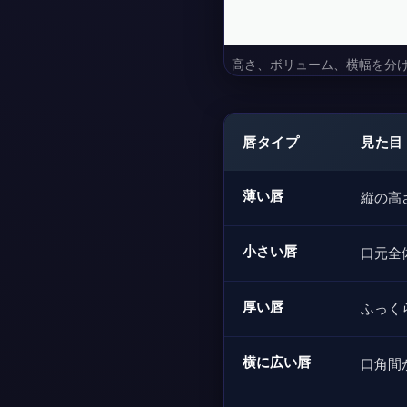
高さ、ボリューム、横幅を分
唇タイプ
見た目
薄い唇
縦の高
小さい唇
口元全
厚い唇
ふっく
横に広い唇
口角間